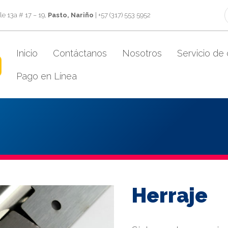
e 13a # 17 – 19,
Pasto, Nariño
| +57 (317) 553 5952
Inicio
Contáctanos
Nosotros
Servicio de 
Pago en Línea
Herraje