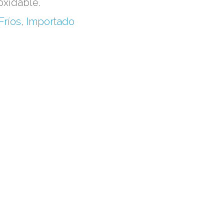
oxidable.
Fríos
,
Importado