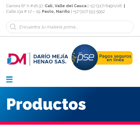
Carrera 8ª A #16-37,
Cali, Valle del Cauca
| +57 (317) 6490218
|
Calle 13a # 17 – 19,
Pasto, Nariño
| +57 (317) 553 5952
Búsqueda
de
productos
Productos