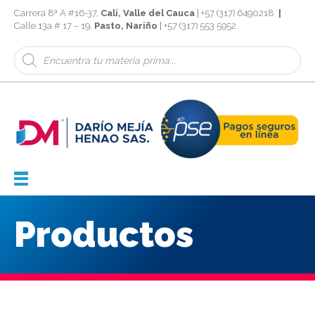
Carrera 8ª A #16-37,
Cali, Valle del Cauca
| +57 (317) 6490218
|
Calle 13a # 17 – 19,
Pasto, Nariño
| +57 (317) 553 5952
Búsqueda
de
productos
Productos