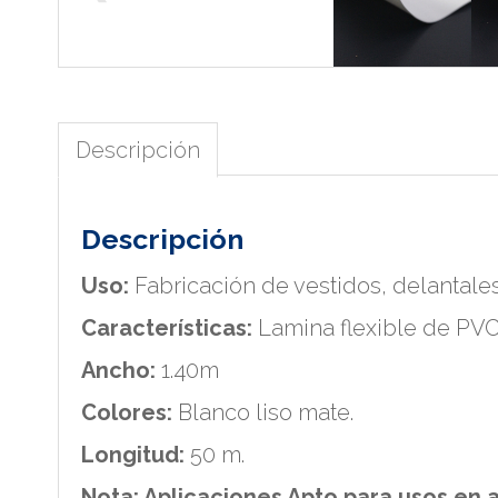
Descripción
Descripción
Uso:
Fabricación de vestidos, delantale
Características:
Lamina flexible de PVC
Ancho:
1.40m
Colores:
Blanco liso mate.
Longitud:
50 m.
Nota: Aplicaciones Apto para usos en 