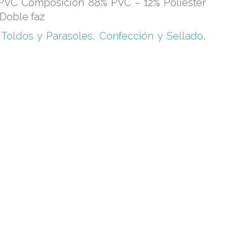
 PVC Composición 88% PVC – 12% Poliéster
Doble faz
 Toldos y Parasoles
,
Confección y Sellado
,