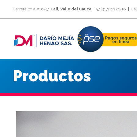
Carrera 8ª A #16-37,
Cali, Valle del Cauca
| +57 (317) 6490218
|
Call
Productos