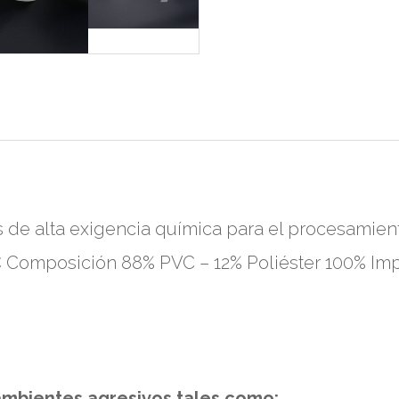
s de alta exigencia química para el procesamien
 Composición 88% PVC – 12% Poliéster 100% Im
ambientes agresivos tales como: