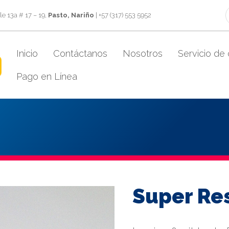
e 13a # 17 – 19,
Pasto, Nariño
| +57 (317) 553 5952
Inicio
Contáctanos
Nosotros
Servicio de 
Pago en Línea
Super Res