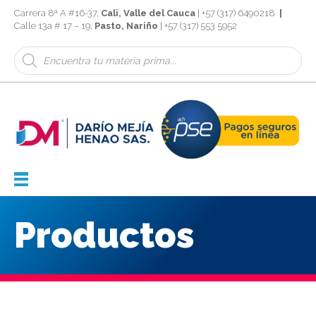
Carrera 8ª A #16-37,
Cali, Valle del Cauca
| +57 (317) 6490218
|
Calle 13a # 17 – 19,
Pasto, Nariño
| +57 (317) 553 5952
Búsqueda
de
productos
Productos