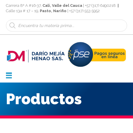
Carrera 8ª A #16-37,
Cali, Valle del Cauca
| +57 (317) 6490218
|
Calle 13a # 17 – 19,
Pasto, Nariño
| +57 (317) 553 5952
Búsqueda
de
productos
Productos