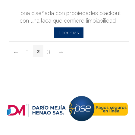
Lona diseñada con propiedades blackout
con una laca que confiere limpiabilidad...
Leer más
←
1
2
3
→
PIE DE PAGINA