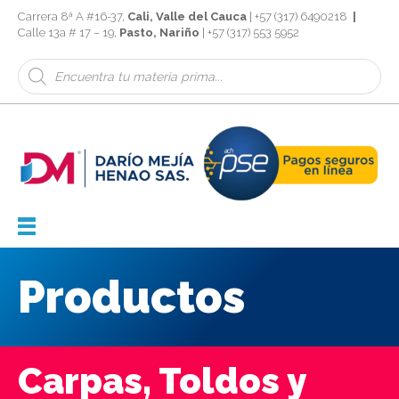
Carrera 8ª A #16-37,
Cali, Valle del Cauca
| +57 (317) 6490218
|
Calle 13a # 17 – 19,
Pasto, Nariño
| +57 (317) 553 5952
Búsqueda
de
productos
Productos
Carpas, Toldos y