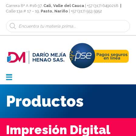
Carrera 8ª A #16-37,
Cali, Valle del Cauca
| +57 (317) 6490218
|
Calle 13a # 17 – 19,
Pasto, Nariño
| +57 (317) 553 5952
Búsqueda
de
productos
Productos
Impresión Digital