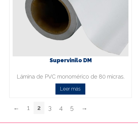
Supervinilo DM
Lámina de PVC monomérico de 80 micras.
Leer más
←
1
2
3
4
5
→